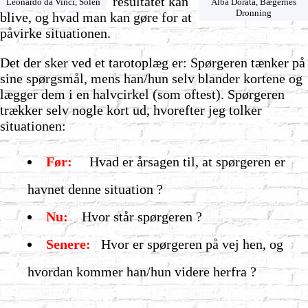
resultatet kan
Leonardo da Vinci, Solen
Alba Dorata, Bægernes
Dronning
blive, og hvad man kan gøre for at
påvirke situationen.
Det der sker ved et tarotoplæg er: Spørgeren tænker på
sine spørgsmål, mens han/hun selv blander kortene og
lægger dem i en halvcirkel (som oftest). Spørgeren
trækker selv nogle kort ud, hvorefter jeg tolker
situationen:
Før:
Hvad er årsagen til, at spørgeren er
havnet denne situation ?
Nu:
Hvor står spørgeren ?
Senere:
Hvor er spørgeren på vej hen, og
hvordan kommer han/hun videre herfra ?